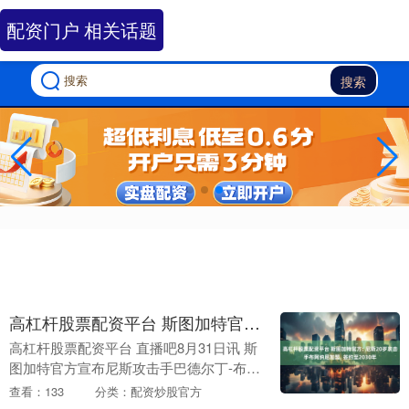
配资门户 相关话题
搜索
高杠杆股票配资平台 斯图加特官方: 尼斯20岁攻击手布阿纳尼加盟, 签约至2030年
高杠杆股票配资平台 直播吧8月31日讯 斯
图加特官方宣布尼斯攻击手巴德尔丁-布阿
纳尼（Badredine Bouanani）加盟，双方
查看：133
分类：配资炒股官方
签约至2030年。加盟斯图....