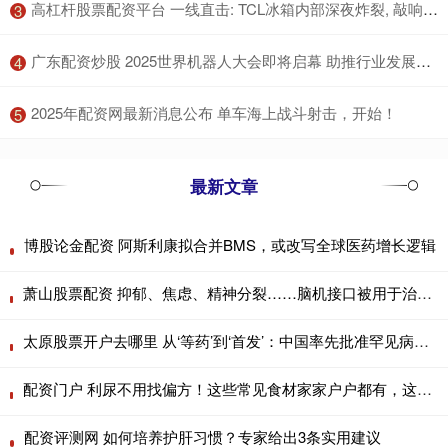
​高杠杆股票配资平台 一线直击: TCL冰箱内部深夜炸裂, 敲响行业质量安全警钟
3
​广东配资炒股 2025世界机器人大会即将启幕 助推行业发展再提速
4
​2025年配资网最新消息公布 单车海上战斗射击，开始！
5
最新文章
博股论金配资 阿斯利康拟合并BMS，或改写全球医药增长逻辑
萧山股票配资 抑郁、焦虑、精神分裂……脑机接口被用于治疗精神心理疾病
太原股票开户去哪里 从‘等药’到‘首发’：中国率先批准罕见病新药，迎来全球创新药‘中国时刻’
配资门户 利尿不用找偏方！这些常见食材家家户户都有，这样吃效果翻倍
配资评测网 如何培养护肝习惯？专家给出3条实用建议