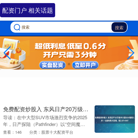
配资门户 相关话题
搜索
免费配资炒股入 东风日产20万级中大型SUV值得入手！七座布局大空间，配2.0T+9AT
导读：在中大型SUV市场激烈竞争的2025
年，日产探陆（Pathfinder）以“空间魔术
师”和“动力平衡大师”的双重身份脱颖而
查看：146
分类：股票十大配资平台
出。作为日产家族旗舰SUV，其5....