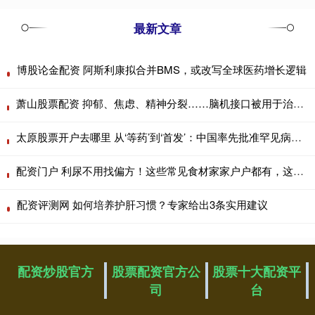
最新文章
博股论金配资 阿斯利康拟合并BMS，或改写全球医药增长逻辑
萧山股票配资 抑郁、焦虑、精神分裂……脑机接口被用于治疗精神心理疾病
太原股票开户去哪里 从‘等药’到‘首发’：中国率先批准罕见病新药，迎来全球创新药‘中国时刻’
配资门户 利尿不用找偏方！这些常见食材家家户户都有，这样吃效果翻倍
配资评测网 如何培养护肝习惯？专家给出3条实用建议
配资炒股官方
股票配资官方公
股票十大配资平
司
台