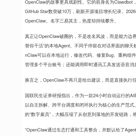
OpenClaw的故事更具戏剧性。它的前身名为Clawdb
GitHub Star数突破10万，刷新开源项目增长纪录。202
OpenClaw。名字三易其主，热度却持续攀升。
真正让OpenClaw破圈的，不是改名风波，而是能力边界
替你干活”的本地Agent。不同于停留在对话界面的聊天
nClaw可以在本地运行，修改代码、修复Bug、重构
管理多个平台账号；还能调用即时通讯工具发送语音消
换言之，OpenClaw不再只是给出建议，而是直接执行
国联民生证券研报指出，作为一款24小时自动运行的AI助
以自主拆解、跨平台调度和闭环执行为核心的生产范式。
的“数字雇员”，大幅压缩了从创意到落地的开发链路，将
“OpenClaw通过生态打通和工具整合，并默认给了Ag