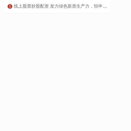
​线上股票炒股配资 发力绿色新质生产力，恒申集团与东丽TSD合作共推纺织业可持续发展
5