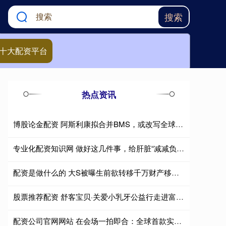
搜索
十大配资平台
热点资讯
博股论金配资 阿斯利康拟合并BMS，或改写全球医药增长逻辑
专业化配资知识网 做好这几件事，给肝脏“减减负”！日常护肝养肝指南请收好
配资是做什么的 大S被曝生前欲转移千万财产移居韩国，S妈怒斥一派胡言
股票推荐配资 舒客宝贝·关爱小乳牙公益行走进富宁县木央镇睦伦中心小学，把健康笑容种进孩子心里
配资公司官网网站 在会场一拍即合：全球首款实体瘤CAR-T背后的八年