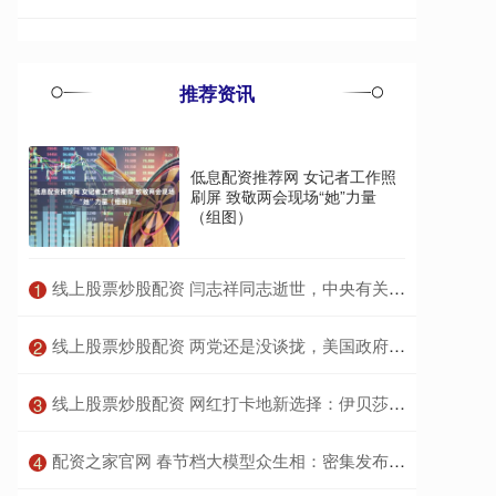
推荐资讯
低息配资推荐网 女记者工作照
刷屏 致敬两会现场“她”力量
（组图）
​线上股票炒股配资 闫志祥同志逝世，中央有关领导同志以不同方式表示哀悼
1
​线上股票炒股配资 两党还是没谈拢，美国政府继续关门，特朗普：我要和中国好好谈谈
2
​线上股票炒股配资 网红打卡地新选择：伊贝莎无边透明泳池解锁文旅传播新流量
3
​配资之家官网 春节档大模型众生相：密集发布，纯参数竞赛已终结，梁文锋能炸场？
4