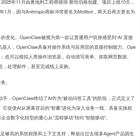
ot，2025年11月由奥地利工程师彼得·斯坦伯格创建。项目上线10天，
6年1月，因与Anthropic商标冲突更名为Moltbot，两天后再次更名为
的变化。OpenClaw被视为第一款让普通用户切身感受到“AI 直接
机器人，OpenClaw具备对操作系统与应用层的直接控制能力。Ope
组件；也可以模拟人类操作浏览器，自动填写表单、抓取网页数据、
息，处理邮件，甚至完成线上采购。
任务。
手，OpenClaw终结了AI作为“被动问答工具”的阶段，正式定义了
它促使AI从屏幕背后的“智囊”进化为深入业务一线、具备实操权
企业数字化转型的重心从“流程驱动”转向“智能驱动”。
ent足够高的系统权限和上下文支持，释放出过去很多Agent产品因生