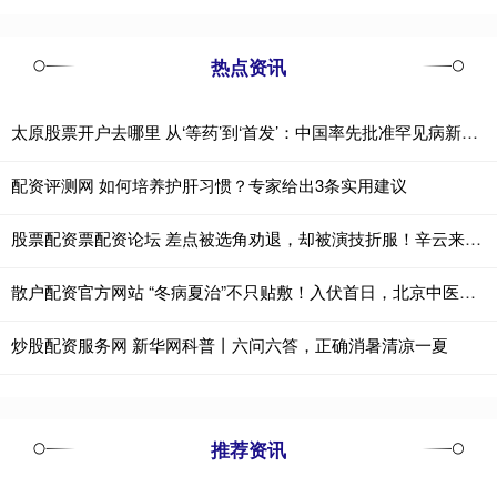
热点资讯
太原股票开户去哪里 从‘等药’到‘首发’：中国率先批准罕见病新药，迎来全球创新药‘中国时刻’
配资评测网 如何培养护肝习惯？专家给出3条实用建议
股票配资票配资论坛 差点被选角劝退，却被演技折服！辛云来在《小芳》里窝囊劲太对了
散户配资官方网站 “冬病夏治”不只贴敷！入伏首日，北京中医医院发布“宽街方案”
炒股配资服务网 新华网科普丨六问六答，正确消暑清凉一夏
推荐资讯